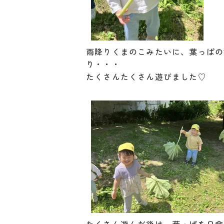
雨降りくまのこみたいに、葉っぱの
り・・・
たくさんたくさん遊びました♡