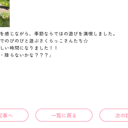
を感じながら、季節ならではの遊びを満喫しました。
でのびのびと遊ぶさくらっこさんたち☆
しい時間になりました！！
・降らないかな？？？」
記事へ
一覧に戻る
次の