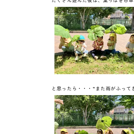
たくさん遊んだ後は、葉っぱを日傘
と思ったら・・・“また雨がふってき