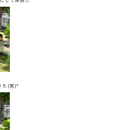
にして休憩☆
た(笑)”