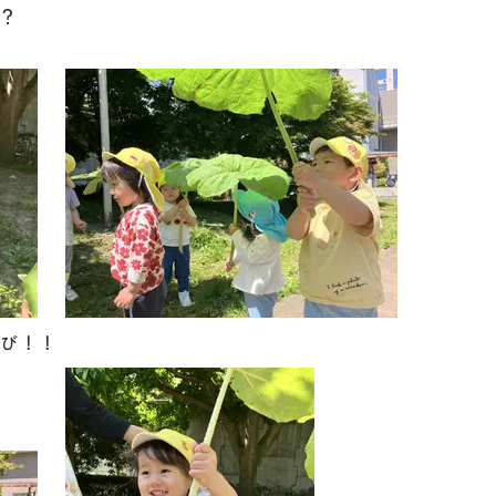
？
喜び！！