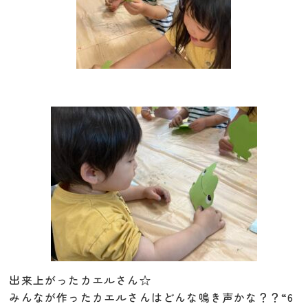
出来上がったカエルさん☆
みんなが作ったカエルさんはどんな鳴き声かな？？
“6