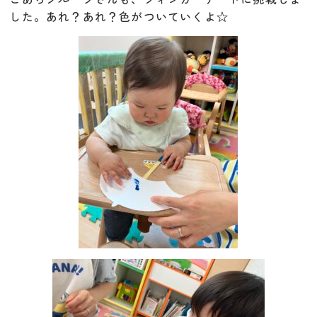
した。
あれ？あれ？色がついていくよ☆