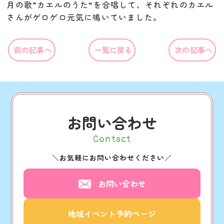
月の歌”カエルのうた“を合唱して、それぞれのカエル
さんがゲロゲロ元気に鳴いていました。
前の記事へ
一覧に戻る
次の記事へ
お問い合わせ
Contact
＼
お気軽にお問い合わせください
／
お問い合わせ
地域イベント予約ページ